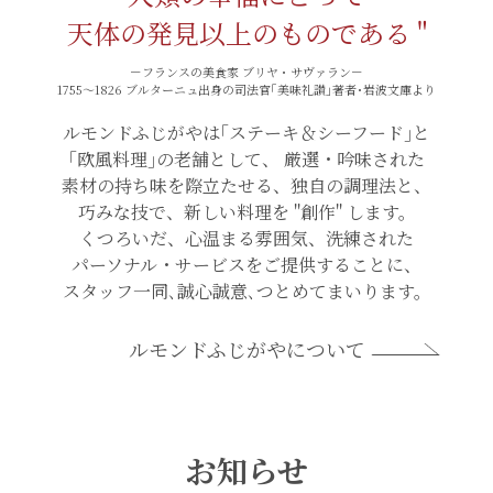
天体の発見以上のものである "
－フランスの美食家 ブリヤ・サヴァラン－
1755～1826 ブルターニュ出身の司法官｢美味礼讃｣著者･岩波文庫より
ルモンドふじがやは｢ステーキ＆シーフード｣と
｢欧風料理｣の老舗として、
厳選・吟味された
素材の持ち味を際立たせる、独自の調理法と、
巧みな技で、新しい料理を "創作" します。
くつろいだ、心温まる雰囲気、洗練された
パーソナル・サービスをご提供することに、
スタッフ一同､誠心誠意､つとめてまいります。
ルモンドふじがやについて
お知らせ