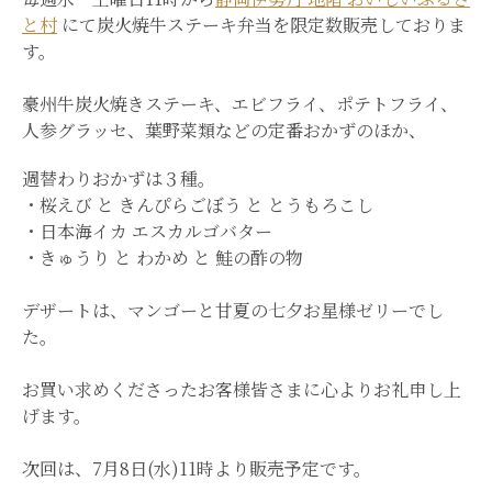
と村
にて炭火焼牛ステーキ弁当を限定数販売しておりま
す。
豪州牛炭火焼きステーキ、エビフライ、ポテトフライ、
人参グラッセ、葉野菜類などの定番おかずのほか、
週替わりおかずは３種。
・桜えび と きんぴらごぼう と とうもろこし
・日本海イカ エスカルゴバター
・きゅうり と わかめ と 鮭の酢の物
デザートは、マンゴーと甘夏の七夕お
星様ゼリー
でし
た。
お買い求めくださったお客様皆さまに心よりお礼申し上
げます。
次回は、
7月8日(水)11時より販売
予定です。