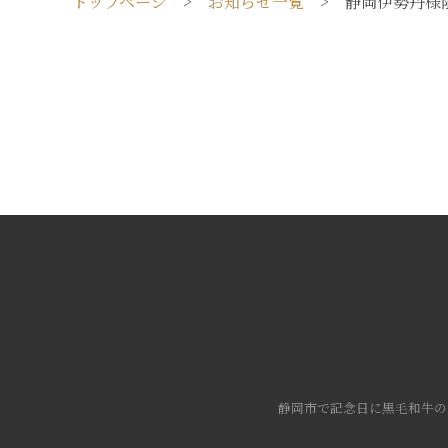
トップページ
>
お知らせ一覧
> 静岡伊勢丹様限
静岡市で記念日に黒毛和牛の