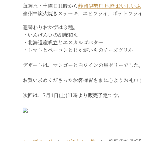
毎週水・土曜日11時から
静岡伊勢丹 地階 おいしい
豪州牛炭火焼きステーキ、エビフライ、ポテトフラ
週替わりおかずは３種。
・いんげん豆の胡麻和え
・北海道産帆立とエスカルゴバター
・トマトとベーコンとじゃがいものチーズグリル
デザートは、マンゴーと白ワインの星ゼリー
でした
お買い求めくださったお客様皆さまに心よりお礼申
次回は、
7月4日(土)11時より販売
予定です。