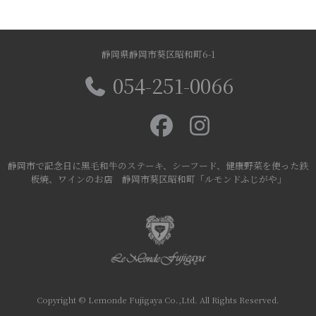
静岡県静岡市葵区昭和町6-1
054-251-0066
静岡市で記念日に黒毛和牛のステーキ、シーフード、健康野菜を使った鉄
板焼、ワインのお店 静岡市葵区昭和町「ルモンドふじがや」
Copyright © Lemonde Fujigaya Co.,Ltd. All Rights Reserved.