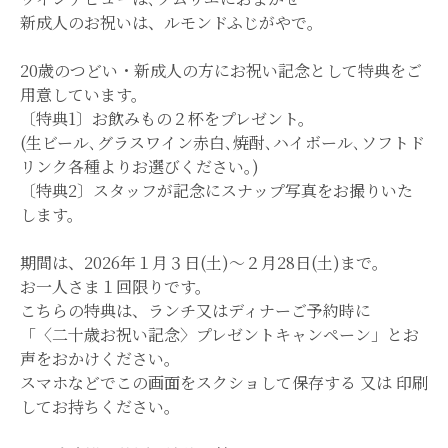
新成人のお祝いは、ルモンドふじがやで。
20歳のつどい・新成人の方にお祝い記念として特典をご
用意しています。
〔特典1〕お飲みもの２杯をプレゼント。
(生ビール､グラスワイン赤白､焼酎､ハイボール､ソフトド
リンク各種よりお選びください｡)
〔特典2〕スタッフが記念にスナップ写真をお撮りいた
します。
期間は、2026年１月３日(土)～２月28日(土)まで。
お一人さま１回限りです。
こちらの特典は、ランチ又はディナーご予約時に
「〈二十歳お祝い記念〉プレゼントキャンペーン」とお
声をおかけください。
スマホなどでこの画面をスクショして保存する 又は 印刷
してお持ちください。